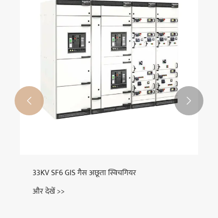


33KV SF6 GIS गैस अछूता स्विचगियर
और देखें >>