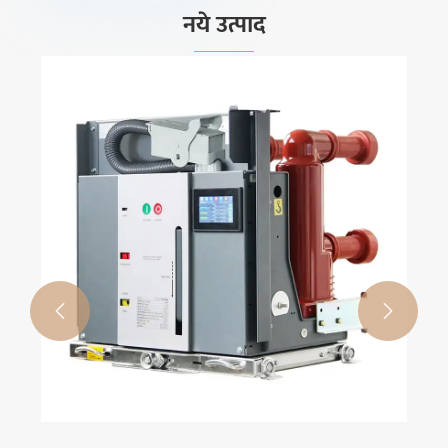
नये उत्पाद

